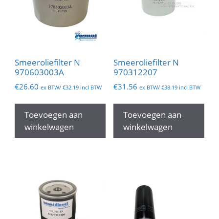
Smeeroliefilter N
Smeeroliefilter N
970603003A
970312207
€
26.60
€
31.56
ex BTW/
€
32.19
incl BTW
ex BTW/
€
38.19
incl BTW
Toevoegen aan
Toevoegen aan
winkelwagen
winkelwagen