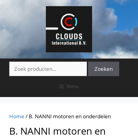
Ga
naar
de
inhoud
Zoeken
Zoeken
naar:
Menu
Home
/ B. NANNI motoren en onderdelen
B. NANNI motoren en