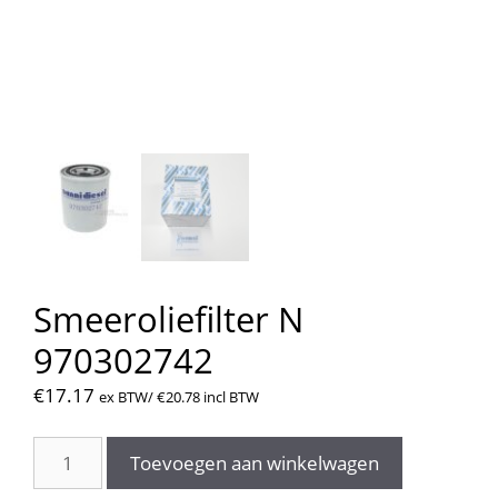
Smeeroliefilter N
970302742
€
17.17
ex BTW/
€
20.78
incl BTW
Smeeroliefilter
Toevoegen aan winkelwagen
N