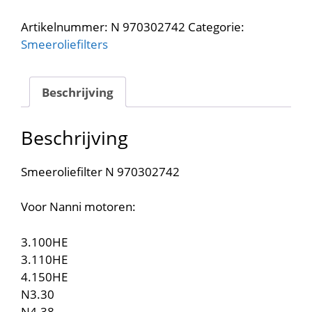
970302742
aantal
Artikelnummer:
N 970302742
Categorie:
Smeeroliefilters
Beschrijving
Beschrijving
Smeeroliefilter N 970302742
Voor Nanni motoren:
3.100HE
3.110HE
4.150HE
N3.30
N4.38