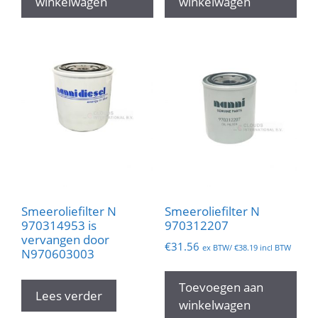
winkelwagen
winkelwagen
Smeeroliefilter N
Smeeroliefilter N
970314953 is
970312207
vervangen door
€
31.56
ex BTW/
€
38.19
incl BTW
N970603003
Toevoegen aan
Lees verder
winkelwagen