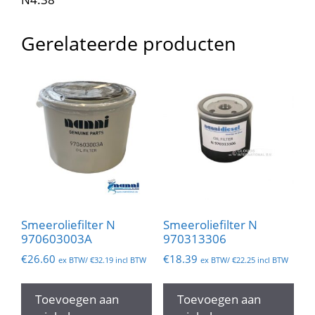
Gerelateerde producten
Smeeroliefilter N
Smeeroliefilter N
970603003A
970313306
€
26.60
€
18.39
ex BTW/
€
32.19
incl BTW
ex BTW/
€
22.25
incl BTW
Toevoegen aan
Toevoegen aan