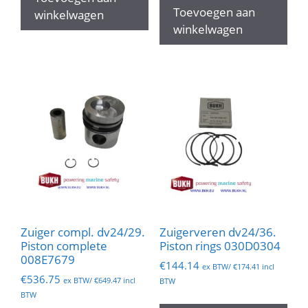
Toevoegen aan
winkelwagen
winkelwagen
Zuiger compl. dv24/29.
Zuigerveren dv24/36.
Piston complete
Piston rings 030D0304
008E7679
€
144.14
ex BTW/
€
174.41
incl
€
536.75
ex BTW/
€
649.47
incl
BTW
BTW