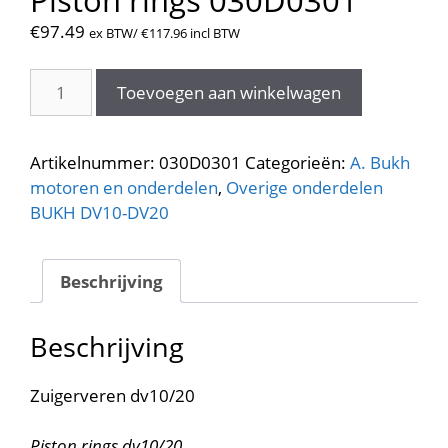
€
97.49
ex BTW/
€
117.96
incl BTW
Zuigerveren
Toevoegen aan winkelwagen
dv10/20.
Piston
rings
Artikelnummer:
030D0301
Categorieën:
A. Bukh
030D0301
motoren en onderdelen
,
Overige onderdelen
aantal
BUKH DV10-DV20
Beschrijving
Beschrijving
Zuigerveren dv10/20
Piston rings dv10/20