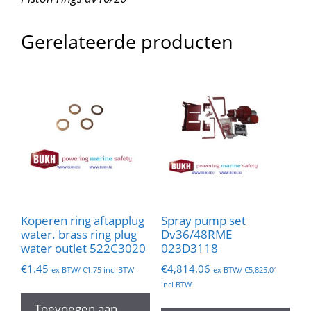
Gerelateerde producten
Koperen ring aftapplug
Spray pump set
water. brass ring plug
Dv36/48RME
water outlet 522C3020
023D3118
€
1.45
€
4,814.06
ex BTW/
€
1.75
incl BTW
ex BTW/
€
5,825.01
incl BTW
Toevoegen aan