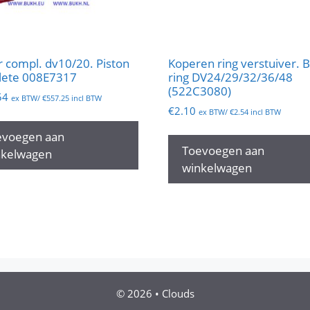
r compl. dv10/20. Piston
Koperen ring verstuiver. 
ete 008E7317
ring DV24/29/32/36/48
(522C3080)
54
ex BTW/
€
557.25
incl BTW
€
2.10
ex BTW/
€
2.54
incl BTW
evoegen aan
Toevoegen aan
nkelwagen
winkelwagen
© 2026
•
Clouds