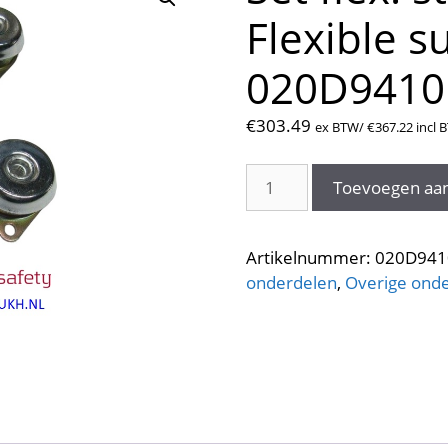
Flexible s
020D9410
€
303.49
ex BTW/
€
367.22
incl 
Set
Toevoegen aa
flex.
steunen
dv10.
Artikelnummer:
020D941
Flexible
onderdelen
,
Overige ond
supports
020D9410
aantal