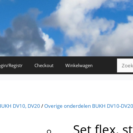
Zoeke
gin/Registr
Checkout
Winkelwagen
naar:
BUKH DV10, DV20
/
Overige onderdelen BUKH DV10-DV2
Set flex. 