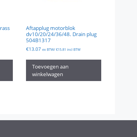
Brass
Aftapplug motorblok
dv10/20/24/36/48. Drain plug
504B1317
€
13.07
ex BTW/
€
15.81
incl BTW
Toevoegen aan
winkelwagen