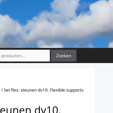
n
Zoeken
0
/ Set flex. steunen dv10. Flexible supports
steunen dv10.