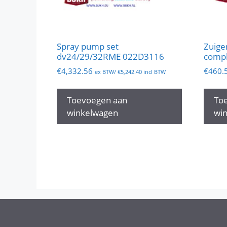
Spray pump set
Zuige
dv24/29/32RME 022D3116
compl
€
4,332.56
€
460.
ex BTW/
€
5,242.40
incl BTW
Toevoegen aan
To
winkelwagen
wi