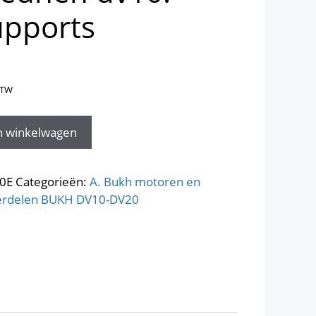
upports
BTW
n winkelwagen
0E
Categorieën:
A. Bukh motoren en
erdelen BUKH DV10-DV20