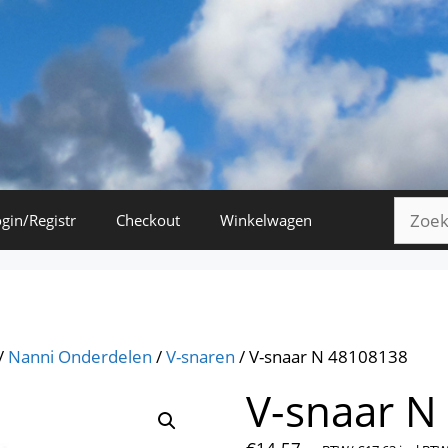
Zoeke
gin/Registr
Checkout
Winkelwagen
naar:
/
Nanni Onderdelen
/
V-snaren
/ V-snaar N 48108138
V-snaar N