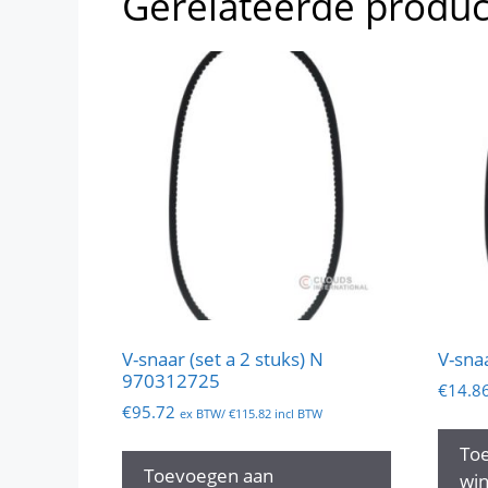
Gerelateerde produ
V-snaar (set a 2 stuks) N
V-sna
970312725
€
14.8
€
95.72
ex BTW/
€
115.82
incl BTW
To
Toevoegen aan
wi