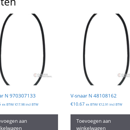
cten
ar N 970307133
V-snaar N 48108162
6
€
10.67
ex BTW/
€
17.98
incl BTW
ex BTW/
€
12.91
incl BTW
evoegen aan
Toevoegen aan
nkelwagen
winkelwagen