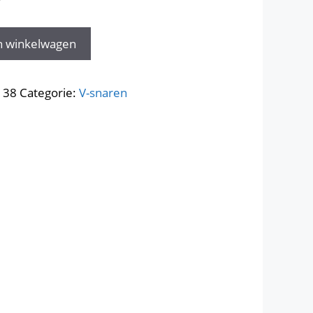
W
n winkelwagen
138
Categorie:
V-snaren