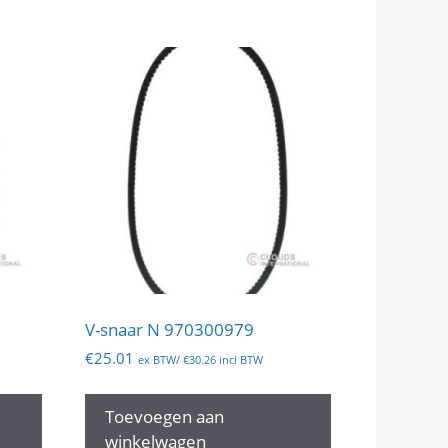
V-snaar N 970300979
€
25.01
ex BTW/
€
30.26
incl BTW
Toevoegen aan
winkelwagen