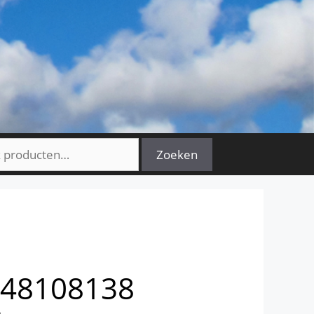
n
Zoeken
 48108138