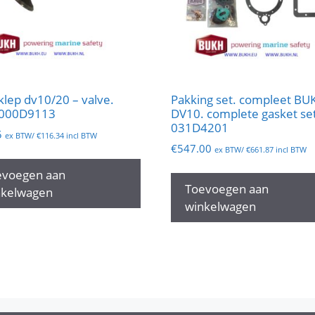
klep dv10/20 – valve.
Pakking set. compleet BU
- 000D9113
DV10. complete gasket se
031D4201
5
ex BTW/
€
116.34
incl BTW
€
547.00
ex BTW/
€
661.87
incl BTW
evoegen aan
Toevoegen aan
nkelwagen
winkelwagen