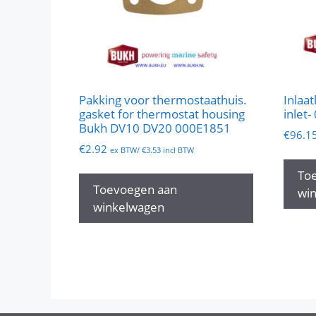
Pakking voor thermostaathuis.
Inlaat
gasket for thermostat housing
inlet
Bukh DV10 DV20 000E1851
€
96.1
€
2.92
ex BTW/
€
3.53
incl BTW
To
Toevoegen aan
wi
winkelwagen