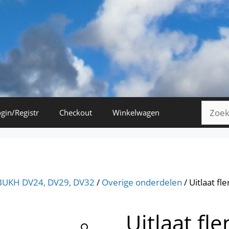
Zoeke
gin/Registr
Checkout
Winkelwagen
naar:
BUKH DV24, DV29, DV32
/
Overige onderdelen
/ Uitlaat f
Uitlaat fl