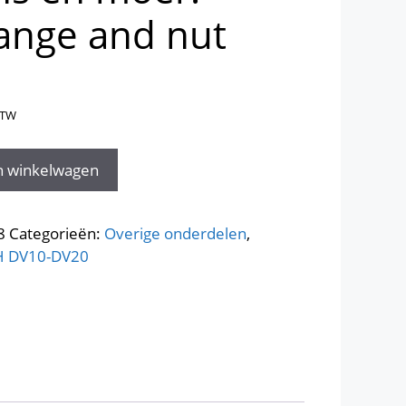
lange and nut
BTW
n winkelwagen
8
Categorieën:
Overige onderdelen
,
H DV10-DV20