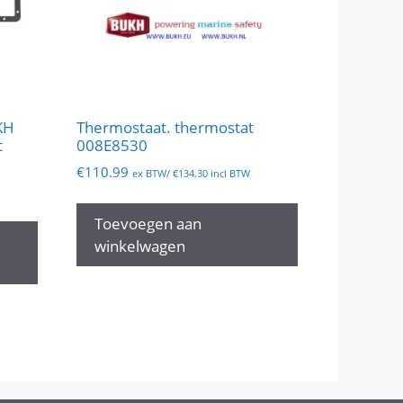
KH
Thermostaat. thermostat
t
008E8530
€
110.99
ex BTW/
€
134.30
incl BTW
Toevoegen aan
winkelwagen