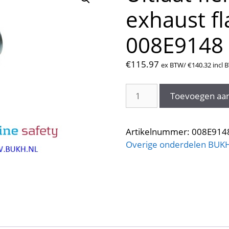
exhaust f
008E9148
€
115.97
ex BTW/
€
140.32
incl 
Uitlaat
Toevoegen aa
flens
en
moer.
Artikelnummer:
008E914
exhaust
Overige onderdelen BUK
flange
and
nut
008E9148
aantal