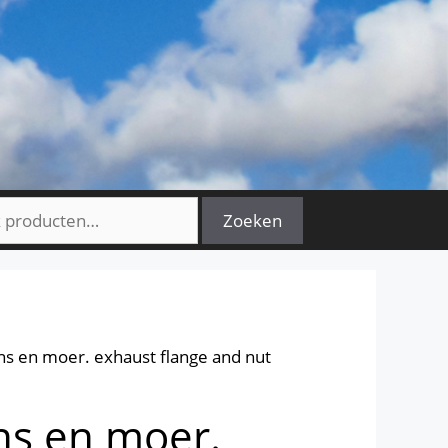
n
Zoeken
lens en moer. exhaust flange and nut
ens en moer.