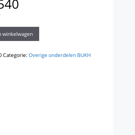
1540
W
n winkelwagen
0
Categorie:
Overige onderdelen BUKH