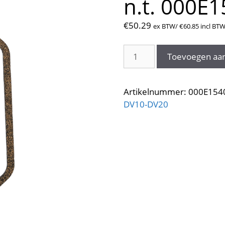
n.t. 000E
€
50.29
ex BTW/
€
60.85
incl BT
Pakking
Toevoegen aa
klepdeksel.
dv20
n.t.
Artikelnummer:
000E154
000E1540
DV10-DV20
aantal