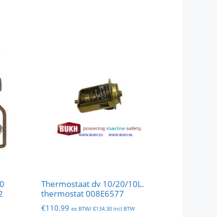
20
Thermostaat dv 10/20/10L.
2
thermostat 008E6577
€
110.99
ex BTW/
€
134.30
incl BTW