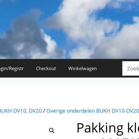
Zoeke
gin/Registr
Checkout
Winkelwagen
naar:
BUKH DV10, DV20
/
Overige onderdelen BUKH DV10-DV2
Pakking k