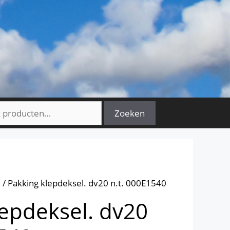
n
Zoeken
0
/ Pakking klepdeksel. dv20 n.t. 000E1540
lepdeksel. dv20