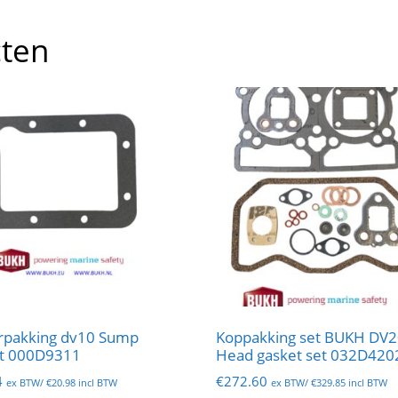
cten
rpakking dv10 Sump
Koppakking set BUKH DV
t 000D9311
Head gasket set 032D420
4
€
272.60
ex BTW/
€
20.98
incl BTW
ex BTW/
€
329.85
incl BTW