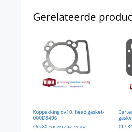
Gerelateerde produ
Koppakking dv10. head gasket-
Carte
000D8496
gaske
€
65.80
€
17.3
ex BTW/
€
79.62
incl BTW