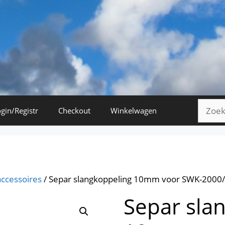
Zoeke
gin/Registr
Checkout
Winkelwagen
naar:
accessoires
/ Separ slangkoppeling 10mm voor SWK-2000
Separ sla