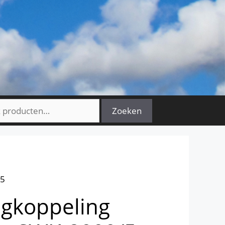
n
Zoeken
/5
ngkoppeling