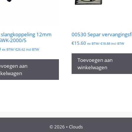
 slangkoppeling 12mm
00530 Separ vervangingsfi
SWK-2000/5
€
15.60
ex BTW/
€
18.88
incl BTW
0
ex BTW/
€
26.62
incl BTW
Toevoegen aan
evoegen aan
winkelwagen
nkelwagen
© 2026
•
Clouds