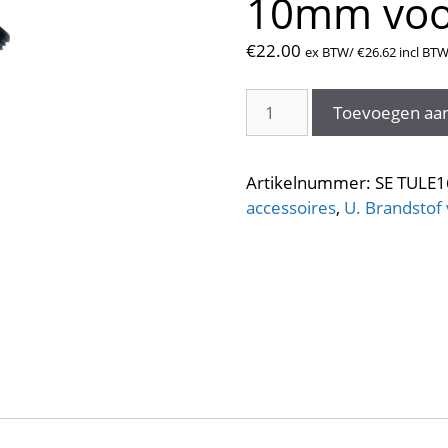
10mm voo
€
22.00
ex BTW/
€
26.62
incl BT
Separ
Toevoegen aa
slangkoppeling
10mm
voor
Artikelnummer:
SE TULE1
SWK-
accessoires
,
U. Brandstof 
2000/5
aantal