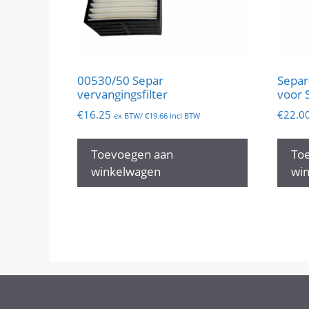
00530/50 Separ
Separ
vervangingsfilter
voor 
€
16.25
€
22.0
ex BTW/
€
19.66
incl BTW
Toevoegen aan
To
winkelwagen
wi