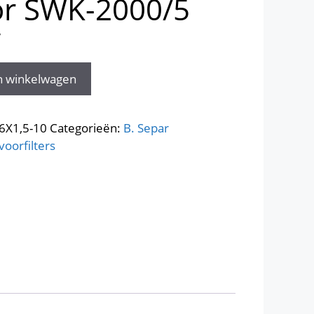
r SWK-2000/5
W
n winkelwagen
6X1,5-10
Categorieën:
B. Separ
voorfilters