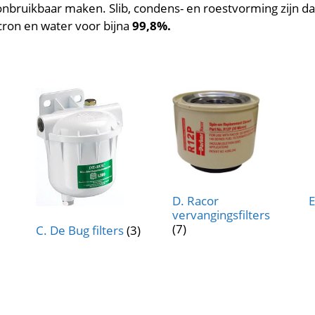
nbruikbaar maken. Slib, condens- en roestvorming zijn d
icron en water voor bijna
99,8%.
D. Racor
E
vervangingsfilters
(7)
C. De Bug filters
(3)