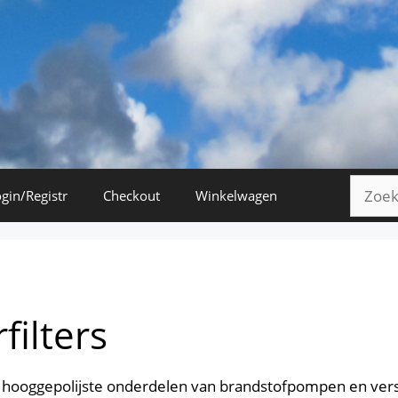
Zoeke
gin/Registr
Checkout
Winkelwagen
naar:
filters
e hooggepolijste onderdelen van brandstofpompen en verst