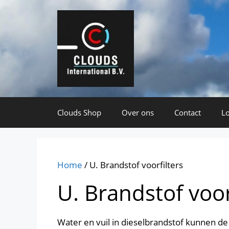
Ga
naar
de
inhoud
Clouds Shop
Over ons
Contact
Lo
Home
/ U. Brandstof voorfilters
U. Brandstof voor
Water en vuil in dieselbrandstof kunnen d