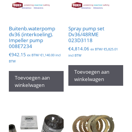
Buitenb.waterpomp
Spray pump set
dv36 (interkoeling).
Dv36/48RME
Impeller pump
023D3118
008E7234
€
4,814.06
ex BTW/
€
5,825.01
€
942.15
ex BTW/
€
1,140.00
incl
incl BTW
BTW
Toevoegen aan
Toevoegen aan
winkelwagen
winkelwagen