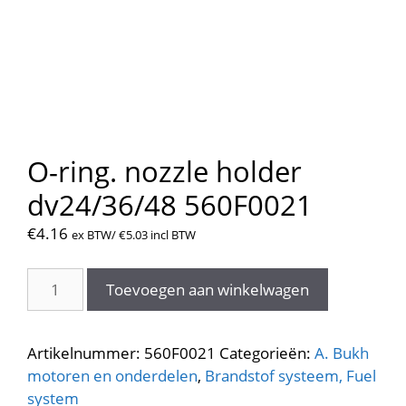
O-ring. nozzle holder
dv24/36/48 560F0021
€
4.16
ex BTW/
€
5.03
incl BTW
O-
Toevoegen aan winkelwagen
ring.
nozzle
holder
Artikelnummer:
560F0021
Categorieën:
A. Bukh
dv24/36/48
motoren en onderdelen
,
Brandstof systeem, Fuel
560F0021
system