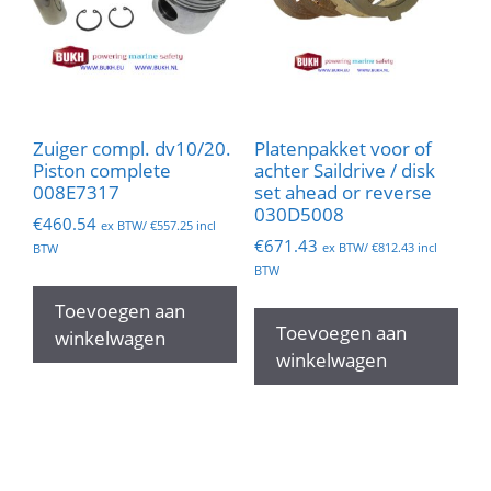
Zuiger compl. dv10/20.
Platenpakket voor of
Piston complete
achter Saildrive / disk
008E7317
set ahead or reverse
030D5008
€
460.54
ex BTW/
€
557.25
incl
€
671.43
ex BTW/
€
812.43
incl
BTW
BTW
Toevoegen aan
Toevoegen aan
winkelwagen
winkelwagen