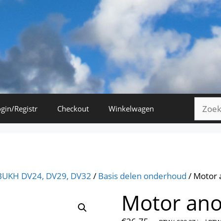
Zoeke
gin/Registr
Checkout
Winkelwagen
naar:
BUKH DV24, DV29, DV32
/
Basis delen onderhoud
/ Motor
Motor an