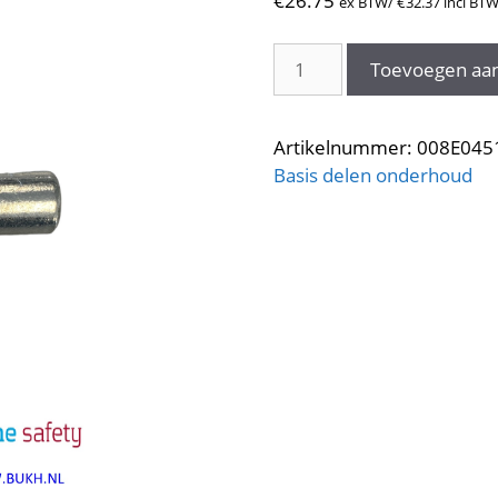
€
26.75
ex BTW/
€
32.37
incl BT
Motor
Toevoegen aa
anode
008E0451
aantal
Artikelnummer:
008E045
Basis delen onderhoud