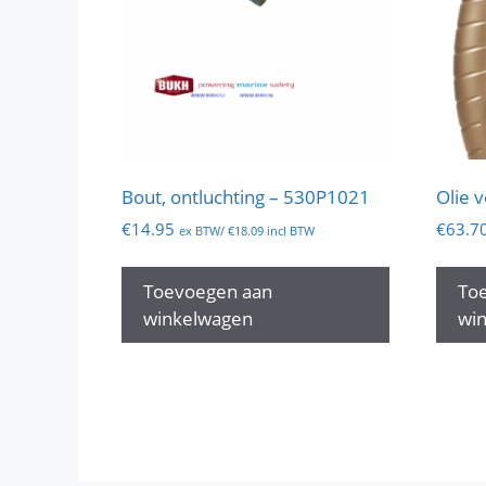
Bout, ontluchting – 530P1021
Olie 
€
14.95
€
63.7
ex BTW/
€
18.09
incl BTW
Toevoegen aan
To
winkelwagen
wi