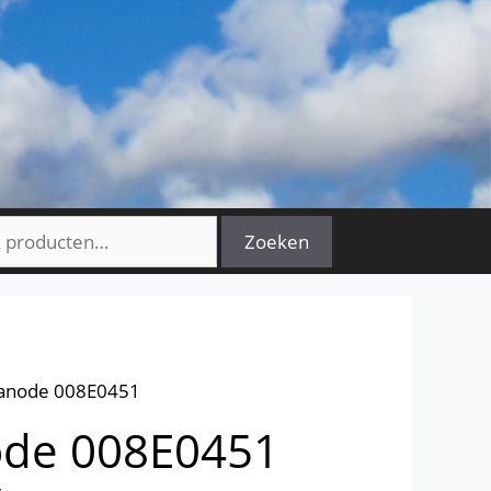
n
Zoeken
 anode 008E0451
ode 008E0451