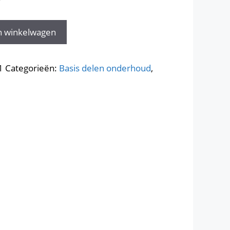
W
n winkelwagen
1
Categorieën:
Basis delen onderhoud
,