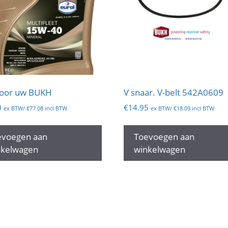
voor uw BUKH
V snaar. V-belt 542A0609
0
€
14.95
ex BTW/
€
77.08
incl BTW
ex BTW/
€
18.09
incl BTW
evoegen aan
Toevoegen aan
nkelwagen
winkelwagen