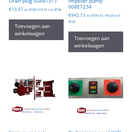
Drain plug 504B1317
Impeller pump
008E7234
€
13.07
ex BTW/
€
15.81
incl BTW
€
942.15
ex BTW/
€
1,140.00
incl
BTW
Toevoegen aan
winkelwagen
Toevoegen aan
winkelwagen