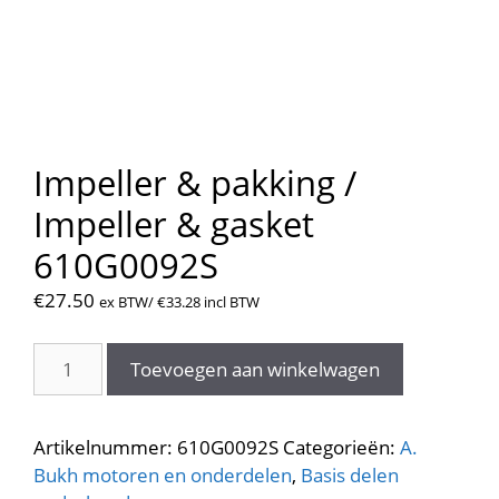
Impeller & pakking /
Impeller & gasket
610G0092S
€
27.50
ex BTW/
€
33.28
incl BTW
Impeller
Toevoegen aan winkelwagen
&
pakking
/
Artikelnummer:
610G0092S
Categorieën:
A.
Impeller
Bukh motoren en onderdelen
,
Basis delen
&