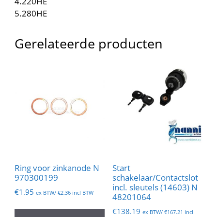
4.220HE
5.280HE
Gerelateerde producten
Ring voor zinkanode N
Start
970300199
schakelaar/Contactslot
incl. sleutels (14603) N
€
1.95
ex BTW/
€
2.36
incl BTW
48201064
€
138.19
ex BTW/
€
167.21
incl