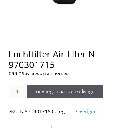
Luchtfilter Air filter N
970301715
€
99.06
ex BTW/
€
119.86
incl BTW
Luchtfilter
Toevoegen aan winkelwagen
Air
filter
N
SKU:
N 970301715
Categorie:
Overigen
970301715
aantal