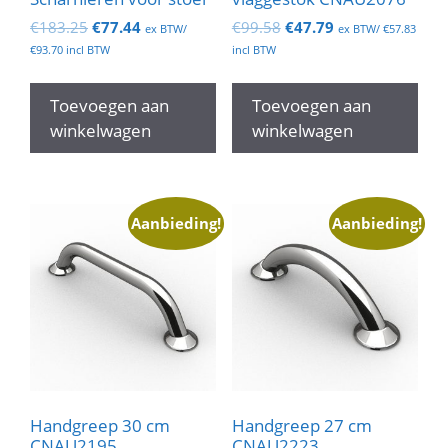
Oorspronkelijke
Huidige
Oorspronkelijke
Huidige
€
183.25
€
77.44
€
99.58
€
47.79
ex BTW/
ex BTW/
€
57.83
prijs
prijs
prijs
prijs
€
93.70
incl BTW
incl BTW
was:
is:
was:
is:
€183.25.
€77.44.
€99.58.
€47.79.
Toevoegen aan
Toevoegen aan
winkelwagen
winkelwagen
Aanbieding!
Aanbieding!
Handgreep 30 cm
Handgreep 27 cm
CNAU2195
CNAU2223