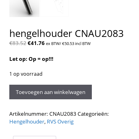
hengelhouder CNAU2083
Oorspronkelijke
Huidige
€
83.52
€
41.76
ex BTW/
€
50.53
incl BTW
prijs
prijs
was:
is:
Let op: Op = op!!!
€83.52.
€41.76.
1 op voorraad
hengelhouder
Toevoegen aan winkelwagen
CNAU2083
aantal
Artikelnummer:
CNAU2083
Categorieën:
Hengelhouder
,
RVS Overig