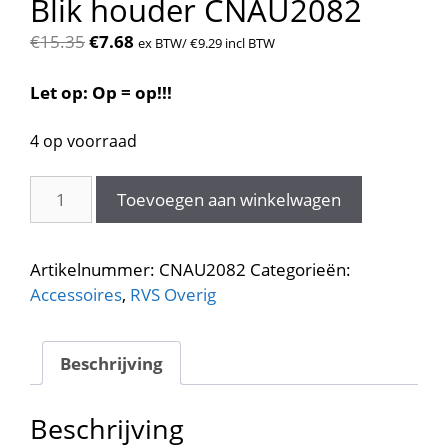
Blik houder CNAU2082
Oorspronkelijke
Huidige
€
15.35
€
7.68
ex BTW/
€
9.29
incl BTW
prijs
prijs
was:
is:
Let op: Op = op!!!
€15.35.
€7.68.
4 op voorraad
Blik
Toevoegen aan winkelwagen
houder
CNAU2082
aantal
Artikelnummer:
CNAU2082
Categorieën:
Accessoires
,
RVS Overig
Beschrijving
Beschrijving