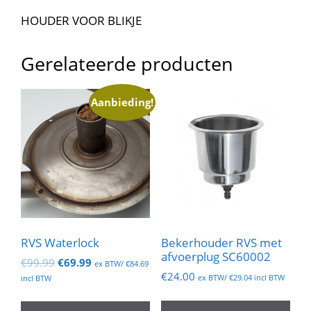
HOUDER VOOR BLIKJE
Gerelateerde producten
Aanbieding!
RVS Waterlock
Bekerhouder RVS met
afvoerplug SC60002
Oorspronkelijke
Huidige
€
99.99
€
69.99
ex BTW/
€
84.69
prijs
prijs
€
24.00
ex BTW/
€
29.04
incl BTW
incl BTW
was:
is:
€99.99.
€69.99.