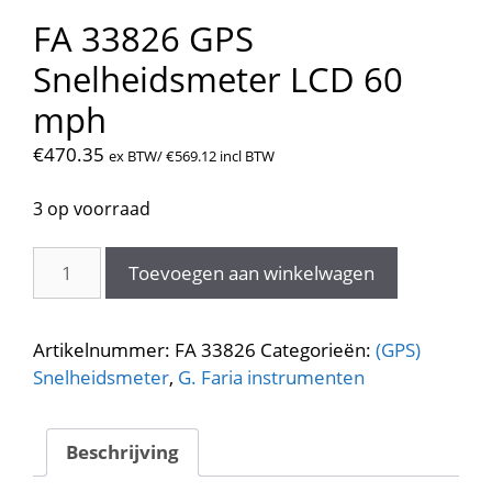
FA 33826 GPS
Snelheidsmeter LCD 60
mph
€
470.35
ex BTW/
€
569.12
incl BTW
3 op voorraad
FA
Toevoegen aan winkelwagen
33826
GPS
Snelheidsmeter
Artikelnummer:
FA 33826
Categorieën:
(GPS)
LCD
Snelheidsmeter
,
G. Faria instrumenten
60
mph
aantal
Beschrijving