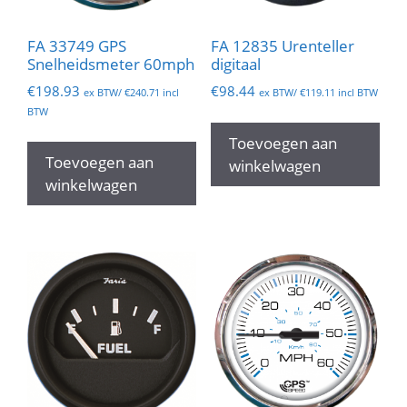
FA 33749 GPS
FA 12835 Urenteller
Snelheidsmeter 60mph
digitaal
€
198.93
€
98.44
ex BTW/
€
240.71
incl
ex BTW/
€
119.11
incl BTW
BTW
Toevoegen aan
Toevoegen aan
winkelwagen
winkelwagen