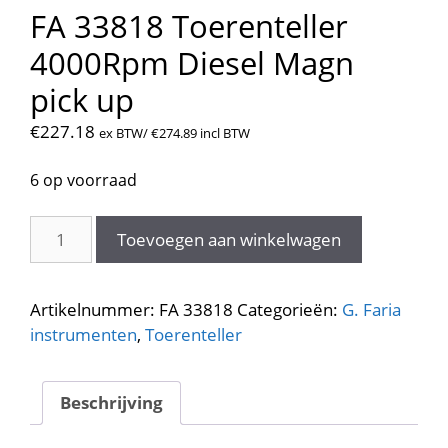
FA 33818 Toerenteller
4000Rpm Diesel Magn
pick up
€
227.18
ex BTW/
€
274.89
incl BTW
6 op voorraad
FA
Toevoegen aan winkelwagen
33818
Toerenteller
4000Rpm
Artikelnummer:
FA 33818
Categorieën:
G. Faria
Diesel
instrumenten
,
Toerenteller
Magn
pick
up
Beschrijving
aantal