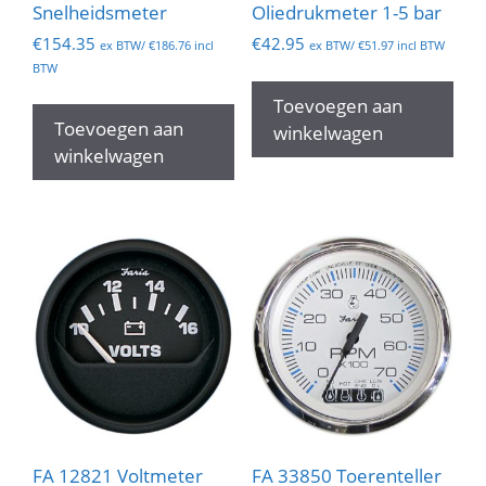
Snelheidsmeter
Oliedrukmeter 1-5 bar
€
154.35
€
42.95
ex BTW/
€
186.76
incl
ex BTW/
€
51.97
incl BTW
BTW
Toevoegen aan
Toevoegen aan
winkelwagen
winkelwagen
FA 12821 Voltmeter
FA 33850 Toerenteller