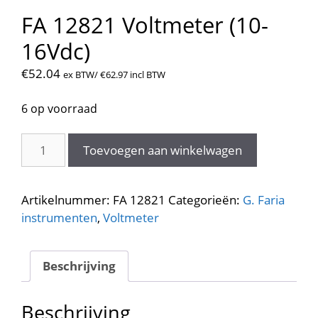
FA 12821 Voltmeter (10-
16Vdc)
€
52.04
ex BTW/
€
62.97
incl BTW
6 op voorraad
FA
Toevoegen aan winkelwagen
12821
Voltmeter
(10-
Artikelnummer:
FA 12821
Categorieën:
G. Faria
16Vdc)
instrumenten
,
Voltmeter
aantal
Beschrijving
Beschrijving