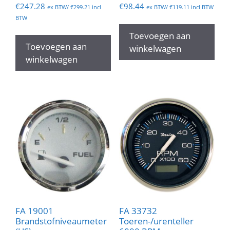
€
247.28
€
98.44
ex BTW/
€
299.21
incl
ex BTW/
€
119.11
incl BTW
BTW
Toevoegen aan
Toevoegen aan
winkelwagen
winkelwagen
FA 19001
FA 33732
Brandstofniveaumeter
Toeren-/urenteller