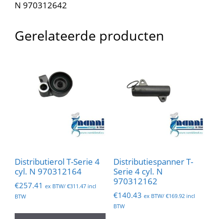
N 970312642
Gerelateerde producten
Distributierol T-Serie 4
Distributiespanner T-
cyl. N 970312164
Serie 4 cyl. N
970312162
€
257.41
ex BTW/
€
311.47
incl
€
140.43
ex BTW/
€
169.92
incl
BTW
BTW