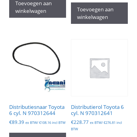
Toevoegen aan
Toevoegen aan
winkelwagen
winkelwagen
Distributiesnaar Toyota
Distributierol Toyota 6
6 cyl. N 970312644
cyl. N 970312641
€
89.39
€
228.77
ex BTW/
€
108.16
incl BTW
ex BTW/
€
276.81
incl
BTW