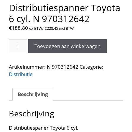
Distributiespanner Toyota
6 cyl. N 970312642
€
188.80
ex BTW/
€
228.45
incl BTW
Distributiespanner
Toevoegen aan winkelwagen
Toyota
6
cyl.
Artikelnummer:
N 970312642
Categorie:
N
Distributie
970312642
aantal
Beschrijving
Beschrijving
Distributiespaner Toyota 6 cyl.