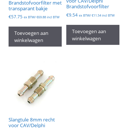
voor CAV/Delphi
Brandstofvoorfilter met
Brandstofvoorfilter
transparant bakje
€
9.54
ex BTW/
€
11.54
incl BTW
€
57.75
ex BTW/
€
69.88
incl BTW
Toevoegen aan
Toevoegen aan
winkelwagen
winkelwagen
Slangtule 8mm recht
voor CAV/Delphi