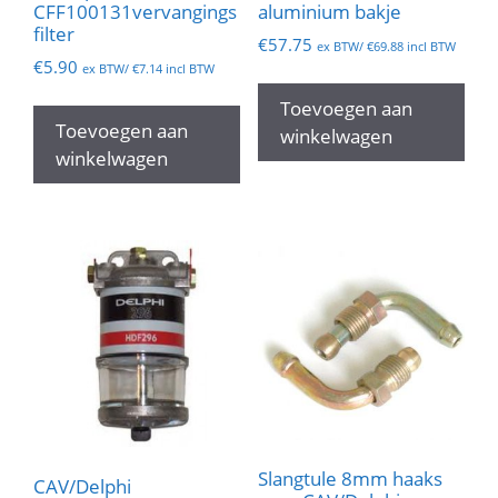
CFF100131vervangings
aluminium bakje
filter
€
57.75
ex BTW/
€
69.88
incl BTW
€
5.90
ex BTW/
€
7.14
incl BTW
Toevoegen aan
Toevoegen aan
winkelwagen
winkelwagen
Slangtule 8mm haaks
CAV/Delphi