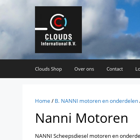
Ga
naar
de
inhoud
Clouds Shop
Over ons
Contact
Lo
Home
/
B. NANNI motoren en onderdelen
Nanni Motoren
NANNI Scheepsdiesel motoren en onderdel