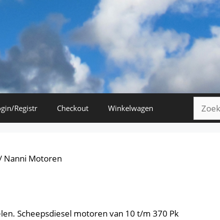
Zoeke
gin/Registr
Checkout
Winkelwagen
naar:
/ Nanni Motoren
en. Scheepsdiesel motoren van 10 t/m 370 Pk