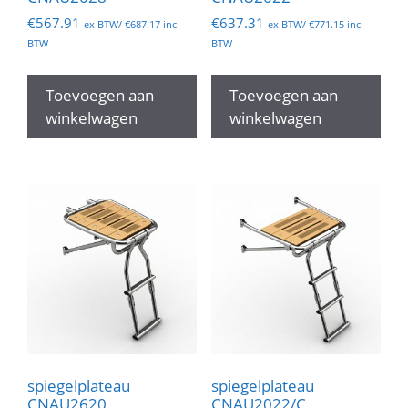
€
567.91
€
637.31
ex BTW/
€
687.17
incl
ex BTW/
€
771.15
incl
BTW
BTW
Toevoegen aan
Toevoegen aan
winkelwagen
winkelwagen
spiegelplateau
spiegelplateau
CNAU2620
CNAU2022/C