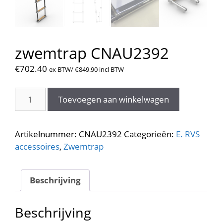
zwemtrap CNAU2392
€
702.40
ex BTW/
€
849.90
incl BTW
zwemtrap
Toevoegen aan winkelwagen
CNAU2392
aantal
Artikelnummer:
CNAU2392
Categorieën:
E. RVS
accessoires
,
Zwemtrap
Beschrijving
Beschrijving