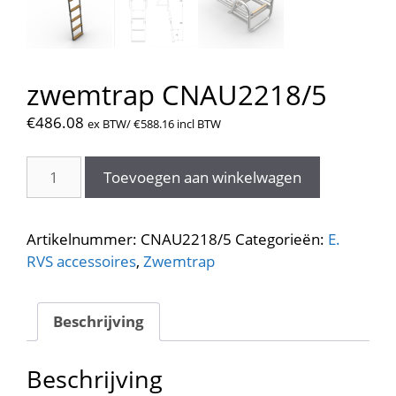
zwemtrap CNAU2218/5
€
486.08
ex BTW/
€
588.16
incl BTW
zwemtrap
Toevoegen aan winkelwagen
CNAU2218/5
aantal
Artikelnummer:
CNAU2218/5
Categorieën:
E.
RVS accessoires
,
Zwemtrap
Beschrijving
Beschrijving