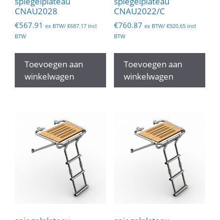
spiegelplateau
spiegelplateau
CNAU2028
CNAU2022/C
€
567.91
€
760.87
ex BTW/
€
687.17
incl
ex BTW/
€
920.65
incl
BTW
BTW
Toevoegen aan
Toevoegen aan
winkelwagen
winkelwagen