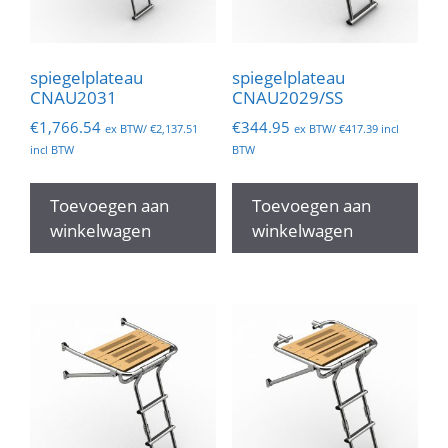
spiegelplateau
spiegelplateau
CNAU2031
CNAU2029/SS
€
1,766.54
€
344.95
ex BTW/
€
2,137.51
ex BTW/
€
417.39
incl
incl BTW
BTW
Toevoegen aan
Toevoegen aan
winkelwagen
winkelwagen