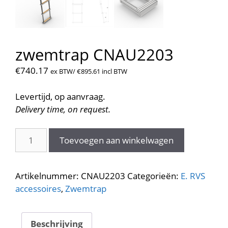
zwemtrap CNAU2203
€
740.17
ex BTW/
€
895.61
incl BTW
Levertijd, op aanvraag.
Delivery time, on request.
zwemtrap
Toevoegen aan winkelwagen
CNAU2203
aantal
Artikelnummer:
CNAU2203
Categorieën:
E. RVS
accessoires
,
Zwemtrap
Beschrijving