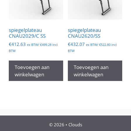
spiegelplateau
spiegelplateau
CNAU2029/C SS
CNAU2620/SS
€
412.63
€
432.07
ex BTW/
€
499.28
incl
ex BTW/
€
522.80
incl
BTW
BTW
Toevoegen aan
Toevoegen aan
winkelwagen
winkelwagen
© 2026
•
Clouds