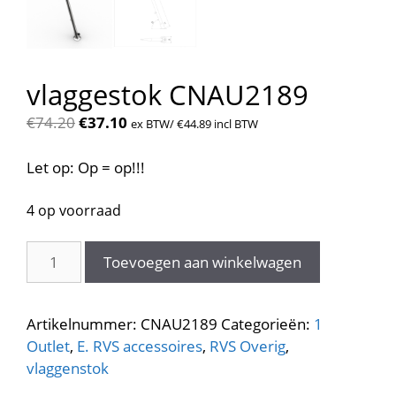
vlaggestok CNAU2189
Oorspronkelijke
Huidige
€
74.20
€
37.10
ex BTW/
€
44.89
incl BTW
prijs
prijs
was:
is:
Let op: Op = op!!!
€74.20.
€37.10.
4 op voorraad
vlaggestok
Toevoegen aan winkelwagen
CNAU2189
aantal
Artikelnummer:
CNAU2189
Categorieën:
1
Outlet
,
E. RVS accessoires
,
RVS Overig
,
vlaggenstok