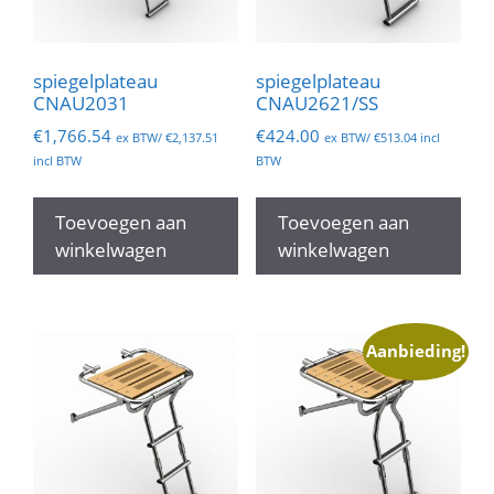
spiegelplateau
spiegelplateau
CNAU2031
CNAU2621/SS
€
1,766.54
€
424.00
ex BTW/
€
2,137.51
ex BTW/
€
513.04
incl
incl BTW
BTW
Toevoegen aan
Toevoegen aan
winkelwagen
winkelwagen
Aanbieding!