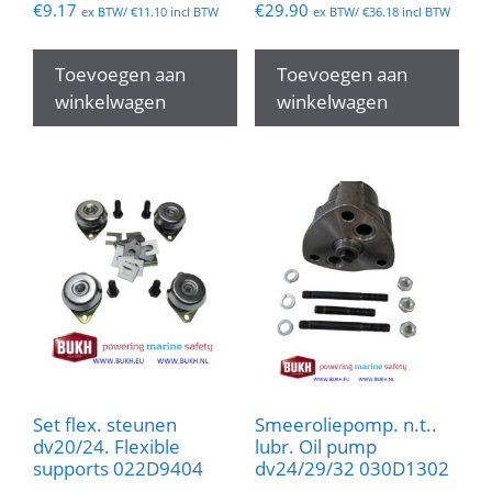
€
9.17
€
29.90
ex BTW/
€
11.10
incl BTW
ex BTW/
€
36.18
incl BTW
Toevoegen aan
Toevoegen aan
winkelwagen
winkelwagen
Set flex. steunen
Smeeroliepomp. n.t..
dv20/24. Flexible
lubr. Oil pump
supports 022D9404
dv24/29/32 030D1302