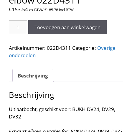
€
153.54
ex BTW/
€
185.78
incl BTW
Uitlaatbocht
Toevoegen aan winkelwagen
.
exhaust
elbow
Artikelnummer:
022D4311
Categorie:
Overige
022D4311
onderdelen
aantal
Beschrijving
Beschrijving
Uitlaatbocht, geschikt voor: BUKH DV24, DV29,
DV32
Exhaust elbow, suitable for: BUKH DV24, DV29, DV32