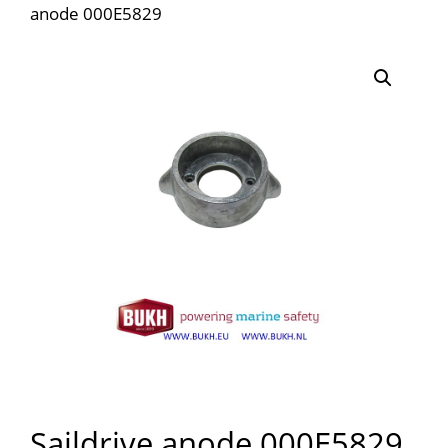
anode 000E5829
Saildrive anode 000E5829