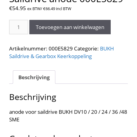
€
54.95
ex BTW/
€
66.49
incl BTW
Saildrive
Toevoegen aan winkelwagen
anode
000E5829
aantal
Artikelnummer:
000E5829
Categorie:
BUKH
Saildrive & Gearbox Keerkoppeling
Beschrijving
Beschrijving
anode voor saildrive BUKH DV10 / 20 / 24 / 36 /48
SME