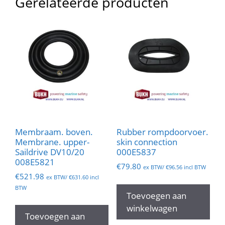
Gerelateerde producten
Membraam. boven.
Rubber rompdoorvoer.
Membrane. upper-
skin connection
Saildrive DV10/20
000E5837
008E5821
€
79.80
ex BTW/
€
96.56
incl BTW
€
521.98
ex BTW/
€
631.60
incl
BTW
Toevoegen aan
winkelwagen
Toevoegen aan