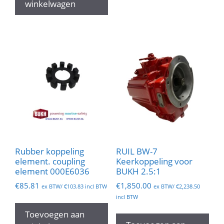
winkelwagen
Rubber koppeling
RUIL BW-7
element. coupling
Keerkoppeling voor
element 000E6036
BUKH 2.5:1
€
85.81
€
1,850.00
ex BTW/
€
103.83
incl BTW
ex BTW/
€
2,238.50
incl BTW
Toevoegen aan