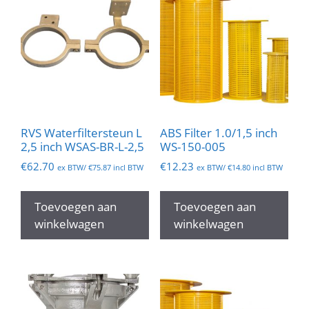
RVS Waterfiltersteun L
ABS Filter 1.0/1,5 inch
2,5 inch WSAS-BR-L-2,5
WS-150-005
€
62.70
€
12.23
ex BTW/
€
75.87
incl BTW
ex BTW/
€
14.80
incl BTW
Toevoegen aan
Toevoegen aan
winkelwagen
winkelwagen