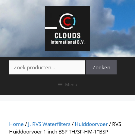
Ga
naar
de
inhoud
Zoeken
Zoeken
naar:
Menu
Home
/
J. RVS Waterfilters
/
Huiddoorvoer
/ RVS
Huiddoorvoer 1 inch BSP TH/SF-HM-1″BSP