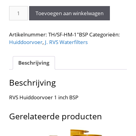
RVS
Toevoegen aan winkelwagen
Huiddoorvoer
1
inch
Artikelnummer:
TH/SF-HM-1"BSP
Categorieën:
BSP
Huiddoorvoer
,
J. RVS Waterfilters
TH/SF-
HM-
1"BSP
Beschrijving
aantal
Beschrijving
RVS Huiddoorvoer 1 inch BSP
Gerelateerde producten