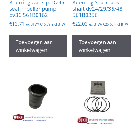
Keerring waterp. Dv36.
Keerring Seal crank
seal impeller pump
shaft dv24/29/36/48
dv36 561B0162
561B0356
€
13.71
€
22.03
ex BTW/
€
16.59
incl BTW
ex BTW/
€
26.66
incl BTW
Toevoegen aan
Toevoegen aan
winkelwagen
winkelwagen