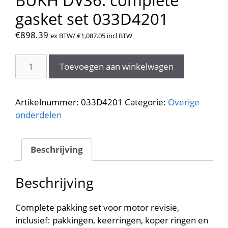
BUKH DV36. complete
gasket set 033D4201
€
898.39
ex BTW/
€
1,087.05
incl BTW
Pakking
Toevoegen aan winkelwagen
set
compleet
BUKH
Artikelnummer:
033D4201
Categorie:
Overige
DV36.
onderdelen
complete
gasket
set
Beschrijving
033D4201
aantal
Beschrijving
Complete pakking set voor motor revisie,
inclusief: pakkingen, keerringen, koper ringen en