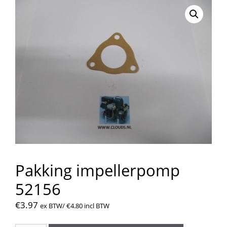
Pakking impellerpomp
52156
€
3.97
ex BTW/
€
4.80
incl BTW