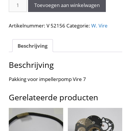
Pakking
Toevoegen aan winkelwagen
impellerpomp
52156
aantal
Artikelnummer:
V 52156
Categorie:
W. Vire
Beschrijving
Beschrijving
Pakking voor impellerpomp Vire 7
Gerelateerde producten