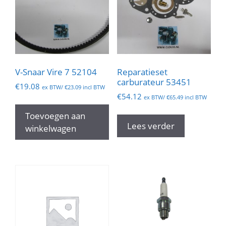
V-Snaar Vire 7 52104
Reparatieset
carburateur 53451
€
19.08
ex BTW/
€
23.09
incl BTW
€
54.12
ex BTW/
€
65.49
incl BTW
Toevoegen aan
Lees verder
winkelwagen