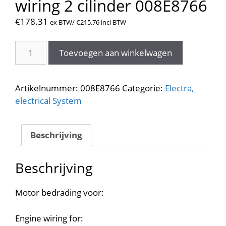
wiring 2 cilinder 008E8766
€
178.31
ex BTW/
€
215.76
incl BTW
Motor
Toevoegen aan winkelwagen
bedrading.
Engine
wiring
Artikelnummer:
008E8766
Categorie:
Electra,
2
electrical System
cilinder
008E8766
aantal
Beschrijving
Beschrijving
Motor bedrading voor:
Engine wiring for: