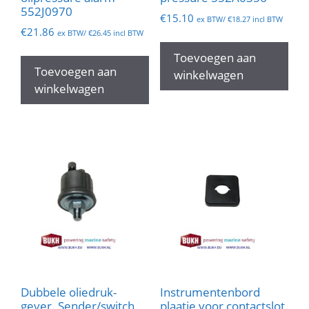
552J0970
€
15.10
ex BTW/
€
18.27
incl BTW
€
21.86
ex BTW/
€
26.45
incl BTW
Toevoegen aan
Toevoegen aan
winkelwagen
winkelwagen
Dubbele oliedruk-
Instrumentenbord
gever. Sender/switch
plaatje voor contactslot.