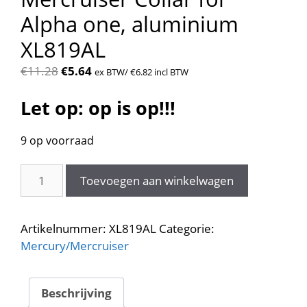
Alpha one, aluminium
XL819AL
Oorspronkelijke
Huidige
€
11.28
€
5.64
ex BTW/
€
6.82
incl BTW
prijs
prijs
Let op: op is op!!!
was:
is:
€11.28.
€5.64.
9 op voorraad
Mercruiser
Toevoegen aan winkelwagen
Collar
for
Alpha
Artikelnummer:
XL819AL
Categorie:
one,
Mercury/Mercruiser
aluminium
XL819AL
aantal
Beschrijving