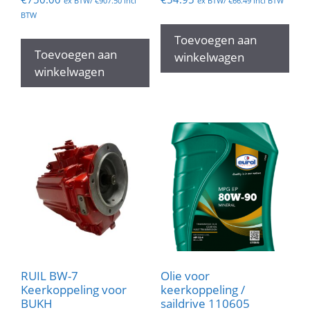
ex BTW/
€
907.50
incl
ex BTW/
€
66.49
incl BTW
BTW
Toevoegen aan
Toevoegen aan
winkelwagen
winkelwagen
RUIL BW-7
Olie voor
Keerkoppeling voor
keerkoppeling /
BUKH
saildrive 110605