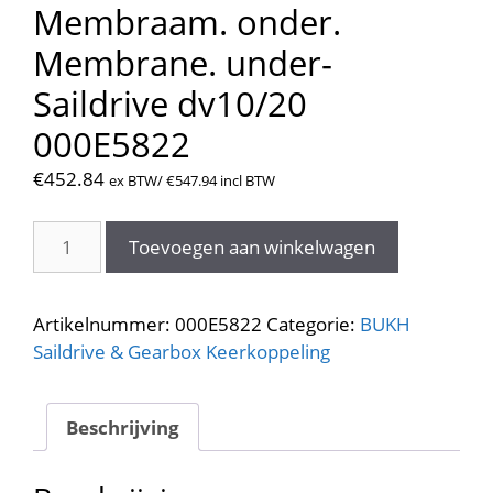
Membraam. onder.
Membrane. under-
Saildrive dv10/20
000E5822
€
452.84
ex BTW/
€
547.94
incl BTW
Membraam.
Toevoegen aan winkelwagen
onder.
Membrane.
under-
Artikelnummer:
000E5822
Categorie:
BUKH
Saildrive
Saildrive & Gearbox Keerkoppeling
dv10/20
000E5822
aantal
Beschrijving