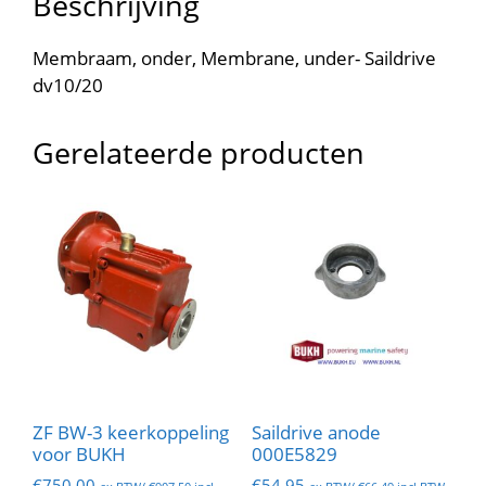
Beschrijving
Membraam, onder, Membrane, under- Saildrive
dv10/20
Gerelateerde producten
ZF BW-3 keerkoppeling
Saildrive anode
voor BUKH
000E5829
€
750.00
€
54.95