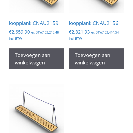
loopplank CNAU2159
loopplank CNAU2156
€
2,659.90
€
2,821.93
ex BTW/
€
3,218.48
ex BTW/
€
3,414.54
incl BTW
incl BTW
Toevoegen aan
Toevoegen aan
winkelwagen
winkelwagen