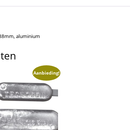
5x38mm, aluminium
cten
Aanbieding!