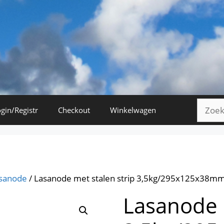
Zoeke
gin/Registr
Checkout
Winkelwagen
naar:
sanode
/ Lasanode met stalen strip 3,5kg/295x125x38m
Lasanode 