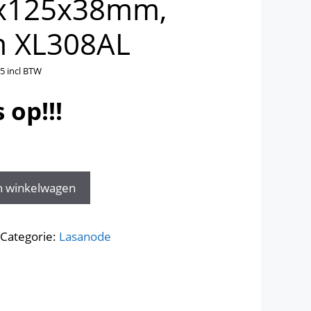
5x125x38mm,
m XL308AL
85
incl BTW
 op!!!
n winkelwagen
Categorie:
Lasanode