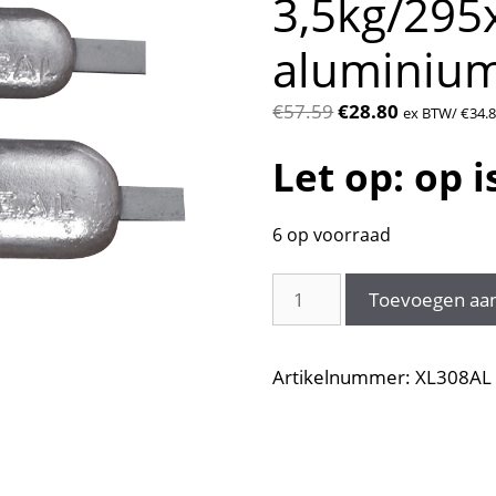
3,5kg/29
aluminiu
Oorspronkelijke
Huidige
€
57.59
€
28.80
ex BTW/
€
34.
prijs
prijs
Let op: op is
was:
is:
€57.59.
€28.80.
6 op voorraad
Lasanode
Toevoegen aa
met
stalen
strip
Artikelnummer:
XL308AL
3,5kg/295x125x38mm,
aluminium
XL308AL
aantal