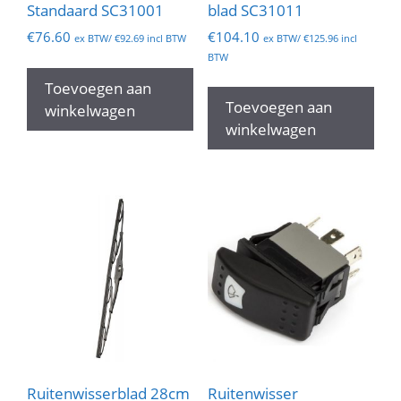
Standaard SC31001
blad SC31011
€
76.60
€
104.10
ex BTW/
€
92.69
incl BTW
ex BTW/
€
125.96
incl
BTW
Toevoegen aan
Toevoegen aan
winkelwagen
winkelwagen
Ruitenwisserblad 28cm
Ruitenwisser