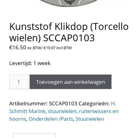
Kunststof Klikdop (Torcello
wielen) SCCAP0103
€
16.50
ex BTW/
€
19.97
incl BTW
Levertijd: 1 week
Kunststof
Toevoegen aan winkelwagen
Klikdop
(Torcello
wielen)
Artikelnummer:
SCCAP0103
Categorieën:
H.
SCCAP0103
Schmitt Marine, stuurwielen, ruitenwissers en
aantal
hoorns
,
Onderdelen /Parts
,
Stuurwielen