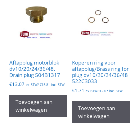
Aftapplug motorblok
Koperen ring voor
dv10/20/24/36/48.
aftapplug/Brass ring for
Drain plug 504B1317
plug dv10/20/24/36/48
522C3033
€
13.07
ex BTW/
€
15.81
incl BTW
€
1.71
ex BTW/
€
2.07
incl BTW
Toevoegen aan
Toevoegen aan
winkelwagen
winkelwagen