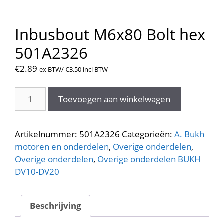
Inbusbout M6x80 Bolt hex
501A2326
€
2.89
ex BTW/
€
3.50
incl BTW
Inbusbout
Toevoegen aan winkelwagen
M6x80
Bolt
hex
Artikelnummer:
501A2326
Categorieën:
A. Bukh
501A2326
motoren en onderdelen
,
Overige onderdelen
,
aantal
Overige onderdelen
,
Overige onderdelen BUKH
DV10-DV20
Beschrijving