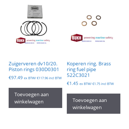
Zuigerveren dv10/20.
Koperen ring. Brass
Piston rings 030D0301
ring fuel pipe
522C3021
€
97.49
ex BTW/
€
117.96
incl BTW
€
1.45
ex BTW/
€
1.75
incl BTW
Toevoegen aan
Toevoegen aan
winkelwagen
winkelwagen