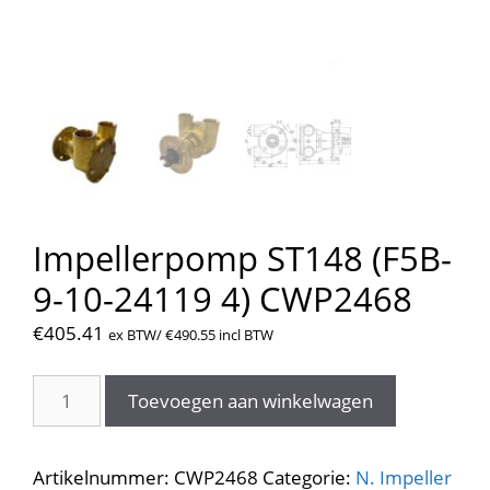
Impellerpomp ST148 (F5B-
9-10-24119 4) CWP2468
€
405.41
ex BTW/
€
490.55
incl BTW
Impellerpomp
Toevoegen aan winkelwagen
ST148
(F5B-
9-
Artikelnummer:
CWP2468
Categorie:
N. Impeller