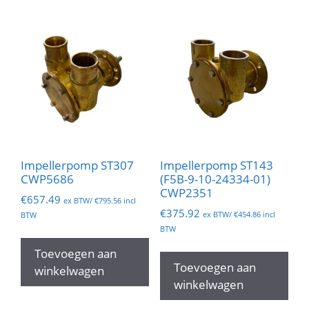
Impellerpomp ST307
Impellerpomp ST143
CWP5686
(F5B-9-10-24334-01)
CWP2351
€
657.49
ex BTW/
€
795.56
incl
€
375.92
ex BTW/
€
454.86
incl
BTW
BTW
Toevoegen aan
Toevoegen aan
winkelwagen
winkelwagen