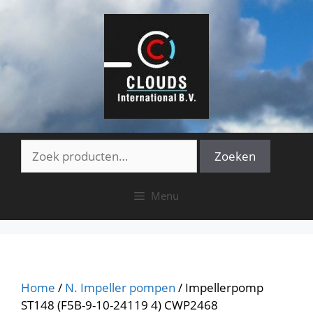
Ga
naar
de
inhoud
Zoeken
Zoeken
naar:
Menu
Home
/
N. Impeller pompen
/ Impellerpomp
ST148 (F5B-9-10-24119 4) CWP2468