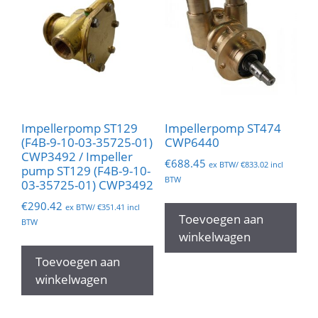
Impellerpomp ST129
Impellerpomp ST474
(F4B-9-10-03-35725-01)
CWP6440
CWP3492 / Impeller
€
688.45
ex BTW/
€
833.02
incl
pump ST129 (F4B-9-10-
BTW
03-35725-01) CWP3492
€
290.42
ex BTW/
€
351.41
incl
Toevoegen aan
BTW
winkelwagen
Toevoegen aan
winkelwagen