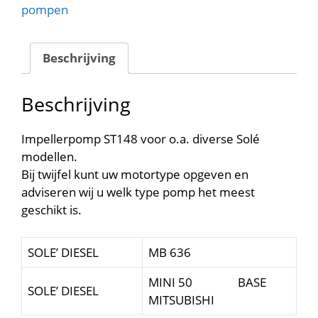
10-
pompen
24119
4)
CWP2468
Beschrijving
aantal
Beschrijving
Impellerpomp ST148 voor o.a. diverse Solé
modellen.
Bij twijfel kunt uw motortype opgeven en
adviseren wij u welk type pomp het meest
geschikt is.
SOLE’ DIESEL
MB 636
MINI 50 BASE
SOLE’ DIESEL
MITSUBISHI