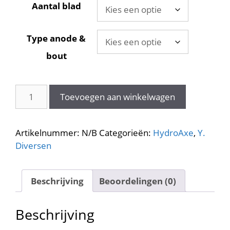
Aantal blad
Type anode &
bout
HydroAxe
Toevoegen aan winkelwagen
Touwsnijder
YANMAR
SD20
Artikelnummer:
N/B
Categorieën:
HydroAxe
,
Y.
Saildrive
Diversen
aantal
Beschrijving
Beoordelingen (0)
Beschrijving