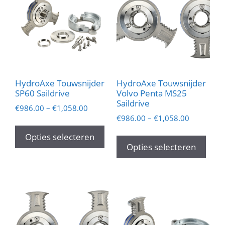
HydroAxe Touwsnijder
HydroAxe Touwsnijder
SP60 Saildrive
Volvo Penta MS25
Saildrive
€
986.00
–
€
1,058.00
€
986.00
–
€
1,058.00
Dit
Dit
product
Opties selecteren
prod
Opties selecteren
heeft
heef
meerdere
mee
variaties.
varia
Deze
Dez
optie
opti
kan
kan
gekozen