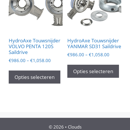
geko
worden
wor
op
op
de
de
productpagina
prod
HydroAxe Touwsnijder
HydroAxe Touwsnijder
VOLVO PENTA 120S
YANMAR SD31 Saildrive
Saildrive
€
986.00
–
€
1,058.00
€
986.00
–
€
1,058.00
Dit
Dit
prod
Opties selecteren
product
Opties selecteren
heef
heeft
mee
meerdere
varia
variaties.
Dez
Deze
opti
optie
kan
kan
geko
gekozen
© 2026
•
Clouds
wor