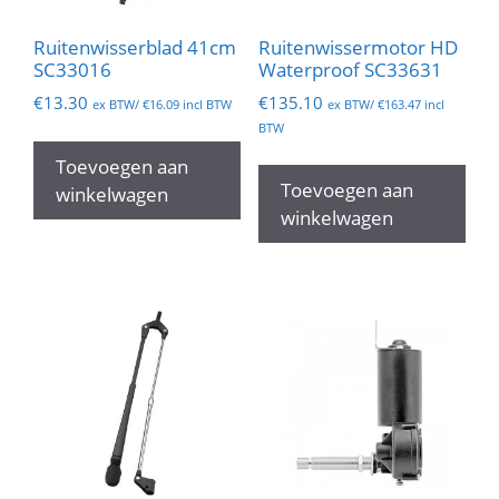
Ruitenwisserblad 41cm
Ruitenwissermotor HD
SC33016
Waterproof SC33631
€
13.30
€
135.10
ex BTW/
€
16.09
incl BTW
ex BTW/
€
163.47
incl
BTW
Toevoegen aan
Toevoegen aan
winkelwagen
winkelwagen