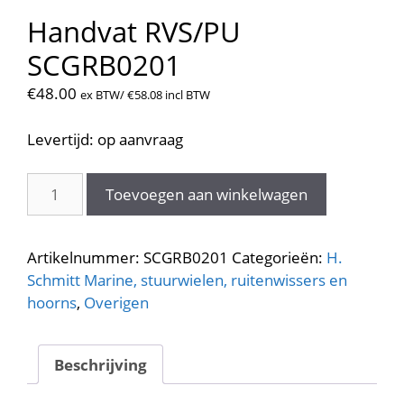
Handvat RVS/PU
SCGRB0201
€
48.00
ex BTW/
€
58.08
incl BTW
Levertijd: op aanvraag
Handvat
Toevoegen aan winkelwagen
RVS/PU
SCGRB0201
aantal
Artikelnummer:
SCGRB0201
Categorieën:
H.
Schmitt Marine, stuurwielen, ruitenwissers en
hoorns
,
Overigen
Beschrijving