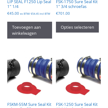
LIP SEAL F1250 Lip Seal
FSK-1750 Sure Seal Kit
1″ 1/4
1″ 3/4 schroefas
€
45.00
€
701.00
ex BTW/
€
54.45
incl BTW
Dit
prod
Toevoegen aan
Opties selecteren
heef
winkelwagen
mee
varia
Dez
opti
kan
geko
wor
op
de
prod
FSKM-55M Sure Seal Kit
FSK-1250 Sure Seal Kit