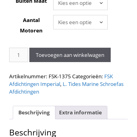
Buiten Maat
Aantal
Motoren
FSK-
Toevoegen aan winkelwagen
1375
Sure
Seal
Artikelnummer:
FSK-1375
Categorieën:
FSK
Kit
Afdichtingen Imperial
,
L. Tides Marine Schroefas
1"
Afdichtingen
3/8
schroefas
aantal
Beschrijving
Extra informatie
Beschrijving