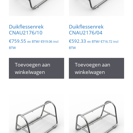
Duikflessenrek
Duikflessenrek
CNAU2176/10
CNAU2176/04
€
759.55
€
592.33
ex BTW/
€
919.06
incl
ex BTW/
€
716.72
incl
BTW
BTW
Toevoegen aan
Toevoegen aan
winkelwagen
winkelwagen