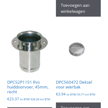
€49.20.
€24.60.
Toevoegen aan
winkelwagen
DPC52P1151 Rvs
DPC560472 Deksel
huiddoorvoer, 45mm,
voor wierbak
recht
€
3.94
ex BTW/
€
4.77
incl BTW
€
23.37
ex BTW/
€
28.28
incl BTW
Toevoegen aan