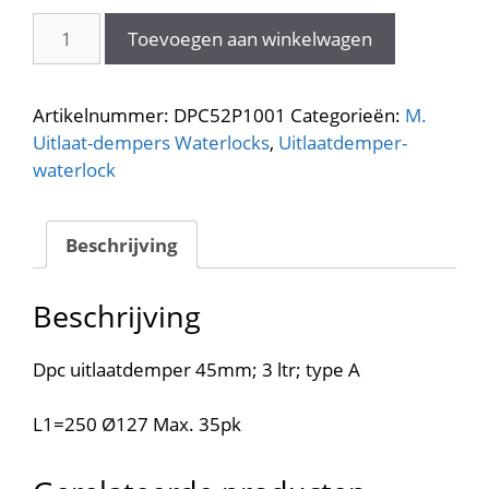
DPC52P1001
Toevoegen aan winkelwagen
Dpc
uitlaatdemper
45mm
Artikelnummer:
DPC52P1001
Categorieën:
M.
aantal
Uitlaat-dempers Waterlocks
,
Uitlaatdemper-
waterlock
Beschrijving
Beschrijving
Dpc uitlaatdemper 45mm; 3 ltr; type A
L1=250 Ø127 Max. 35pk