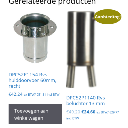
Gerelateerde producten
Aanbieding!
DPC52P1154 Rvs
huiddoorvoer 60mm,
recht
€
42.24
ex BTW/
€
51.11
incl BTW
DPC52P1140 Rvs
beluchter 13 mm
Toevoegen aan
Oorspronkelijke
Huidige
€
49.20
€
24.60
ex BTW/
€
29.77
prijs
prijs
winkelwagen
incl BTW
was:
is: