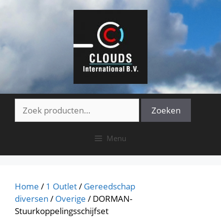
Ga
naar
de
inhoud
Zoeken
Zoeken
naar:
Menu
Home
/
1 Outlet
/
Gereedschap
diversen
/
Overige
/ DORMAN-
Stuurkoppelingsschijfset