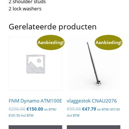
2 shoulder studs
2 lock washers
Gerelateerde producten
Aanbieding!
Aanbieding!
FNM Dynamo ATM100E
vlaggestok CNAU2076
Oorspronkelijke
Huidige
Oorspronkelijke
Huidige
€
296.00
€
150.00
€
99.58
€
47.79
ex BTW/
ex BTW/
€
57.83
prijs
prijs
prijs
prijs
€
181.50
incl BTW
incl BTW
was:
is:
was:
is:
€296.00.
€150.00.
€99.58.
€47.79.