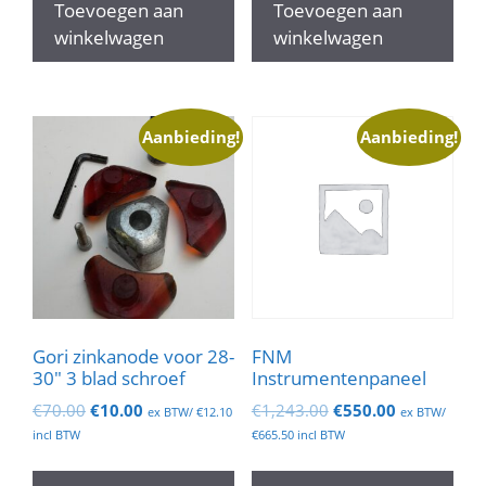
Toevoegen aan
Toevoegen aan
winkelwagen
winkelwagen
Aanbieding!
Aanbieding!
Gori zinkanode voor 28-
FNM
30″ 3 blad schroef
Instrumentenpaneel
Oorspronkelijke
Huidige
Oorspronkelijke
Huidige
€
70.00
€
10.00
€
1,243.00
€
550.00
ex BTW/
€
12.10
ex BTW/
prijs
prijs
prijs
prijs
incl BTW
€
665.50
incl BTW
was:
is:
was:
is:
€70.00.
€10.00.
€1,243.00.
€550.00.