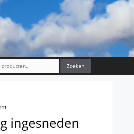
n
Zoeken
0mm
g ingesneden