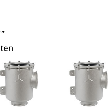
0mm
cten