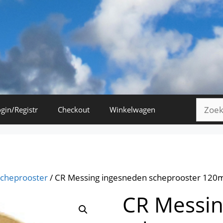
Zoeke
gin/Registr
Checkout
Winkelwagen
naar:
cheprooster
/ CR Messing ingesneden scheprooster 12
CR Messin