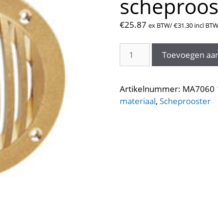
scheproo
€
25.87
ex BTW/
€
31.30
incl BT
CR
Toevoegen aa
Messing
ingesneden
scheprooster
Artikelnummer:
MA7060 
120mm
materiaal
,
Scheprooster
aantal