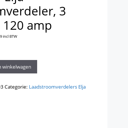
mverdeler, 3
n, 120 amp
59
incl BTW
n winkelwagen
03
Categorie:
Laadstroomverdelers Elja