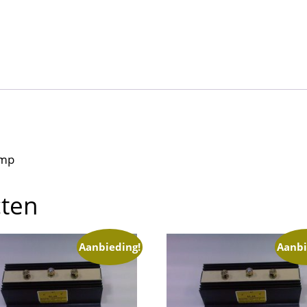
amp
cten
Aanbieding!
Aanbi