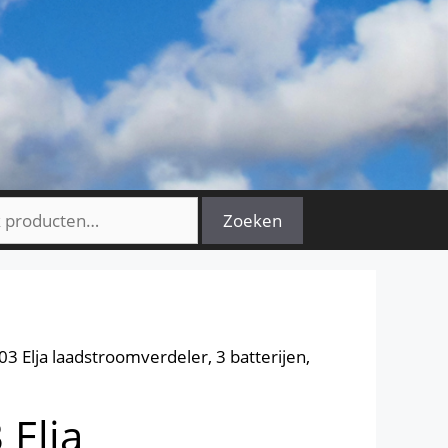
n
Zoeken
3 Elja laadstroomverdeler, 3 batterijen,
 Elja