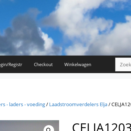
Zoeke
gin/Registr
Checkout
Winkelwagen
naar:
 - laders - voeding
/
Laadstroomverdelers Elja
/ CELJA120
CELJA1203