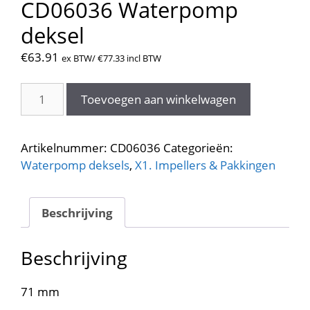
CD06036 Waterpomp
deksel
€
63.91
ex BTW/
€
77.33
incl BTW
CD06036
Toevoegen aan winkelwagen
Waterpomp
deksel
aantal
Artikelnummer:
CD06036
Categorieën:
Waterpomp deksels
,
X1. Impellers & Pakkingen
Beschrijving
Beschrijving
71 mm