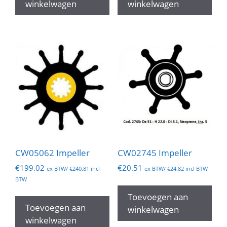
winkelwagen
winkelwagen
CW05062 Impeller
CW02745 Impeller
€
199.02
€
20.51
ex BTW/
€
240.81
incl
ex BTW/
€
24.82
incl BTW
BTW
Toevoegen aan
Toevoegen aan
winkelwagen
winkelwagen