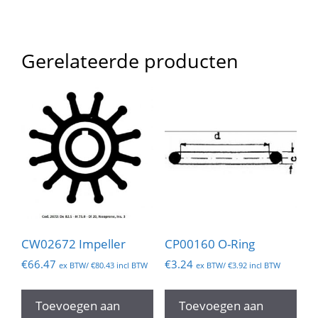
Gerelateerde producten
CW02672 Impeller
CP00160 O-Ring
€
66.47
€
3.24
ex BTW/
€
80.43
incl BTW
ex BTW/
€
3.92
incl BTW
Toevoegen aan
Toevoegen aan