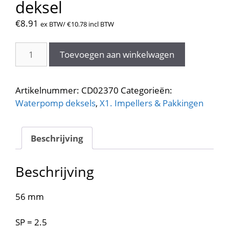
deksel
€
8.91
ex BTW/
€
10.78
incl BTW
CD02370
Toevoegen aan winkelwagen
Waterpomp
deksel
aantal
Artikelnummer:
CD02370
Categorieën:
Waterpomp deksels
,
X1. Impellers & Pakkingen
Beschrijving
Beschrijving
56 mm
SP = 2.5