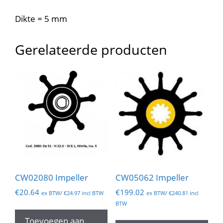
Dikte = 5 mm
Gerelateerde producten
CW02080 Impeller
CW05062 Impeller
€
20.64
€
199.02
ex BTW/
€
24.97
incl BTW
ex BTW/
€
240.81
incl
BTW
Toevoegen aan